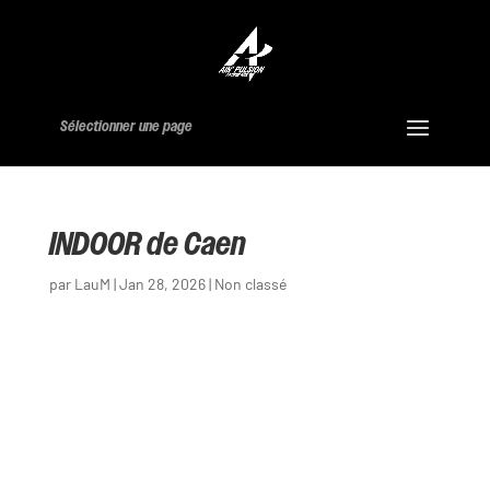
Sélectionner une page
INDOOR de Caen
par
LauM
|
Jan 28, 2026
|
Non classé