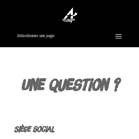
Sélectionner une page
Une question ?
Siège social