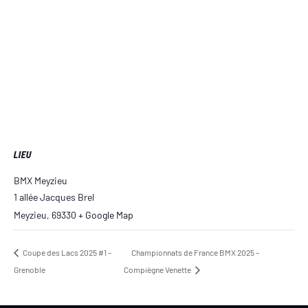
LIEU
BMX Meyzieu
1 allée Jacques Brel
Meyzieu
,
69330
+ Google Map
Coupe des Lacs 2025 #1 –
Championnats de France BMX 2025 –
Grenoble
Compiègne Venette