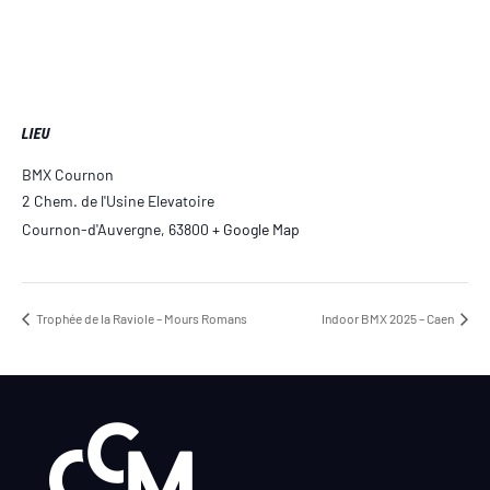
LIEU
BMX Cournon
2 Chem. de l'Usine Elevatoire
Cournon-d'Auvergne
,
63800
+ Google Map
Trophée de la Raviole – Mours Romans
Indoor BMX 2025 – Caen