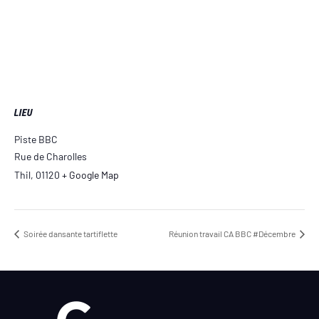
LIEU
Piste BBC
Rue de Charolles
Thil
,
01120
+ Google Map
Soirée dansante tartiflette
Réunion travail CA BBC #Décembre