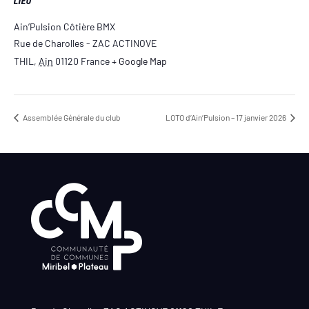
LIEU
Ain’Pulsion Côtière BMX
Rue de Charolles - ZAC ACTINOVE
THIL
,
Ain
01120
France
+ Google Map
Assemblée Générale du club
LOTO d’Ain’Pulsion – 17 janvier 2026