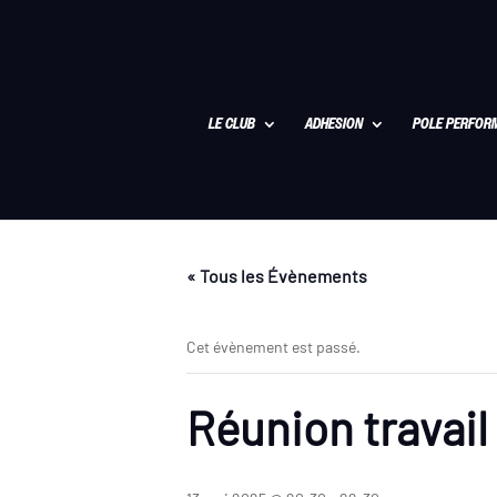
LE CLUB
ADHESION
POLE PERFOR
« Tous les Évènements
Cet évènement est passé.
Réunion travai