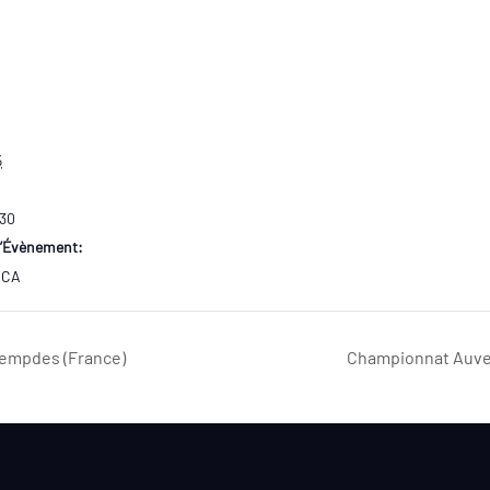
5
:30
d’Évènement:
 CA
Lempdes (France)
Championnat Auve