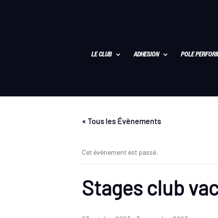
LE CLUB
ADHESION
POLE PERFOR
« Tous les Évènements
Cet évènement est passé.
Stages club vac