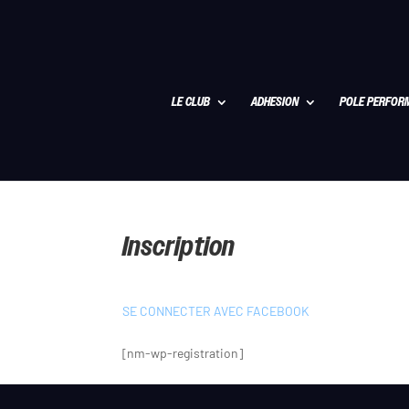
LE CLUB
ADHESION
POLE PERFOR
Inscription
SE CONNECTER AVEC FACEBOOK
[nm-wp-registration]