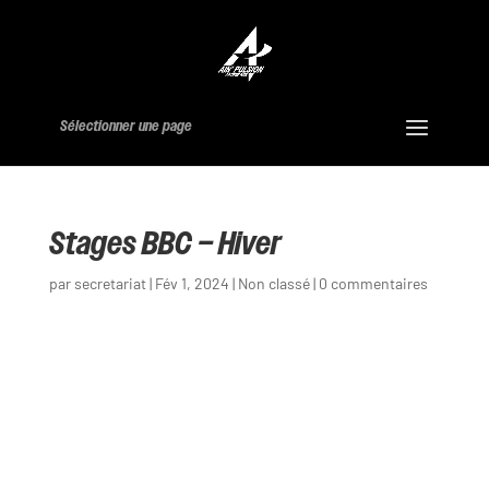
Sélectionner une page
Stages BBC – Hiver
par
secretariat
|
Fév 1, 2024
|
Non classé
|
0 commentaires