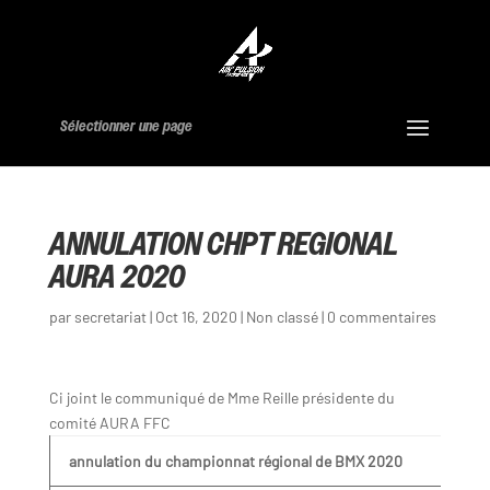
Sélectionner une page
ANNULATION CHPT REGIONAL
AURA 2020
par
secretariat
|
Oct 16, 2020
|
Non classé
|
0 commentaires
Ci joint le communiqué de Mme Reille présidente du
comité AURA FFC
annulation du championnat régional de BMX 2020