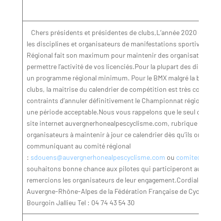
Chers présidents et présidentes de clubs,L’année 2020 est un
les disciplines et organisateurs de manifestations sportives. De
Régional fait son maximum pour maintenir des organisations
permettre l’activité de vos licenciés.Pour la plupart des discipl
un programme régional minimum. Pour le BMX malgré la bonne volon
clubs, la maitrise du calendrier de compétition est très compli
contraints d’annuler définitivement le Championnat régional de
une période acceptable.Nous vous rappelons que le seul calendrier
site internet auvergnerhonealpescyclisme.com, rubrique calendri
organisateurs à maintenir à jour ce calendrier dès qu’ils ont des 
communiquant au comité régional
:
sdouens@auvergnerhonealpescyclisme.com
ou
comite@auver
souhaitons bonne chance aux pilotes qui participeront aux dern
remercions les organisateurs de leur engagement.Cordialement C
Auvergne-Rhône-Alpes de la Fédération Française de Cyclisme9,
Bourgoin Jallieu Tel : 04 74 43 54 30