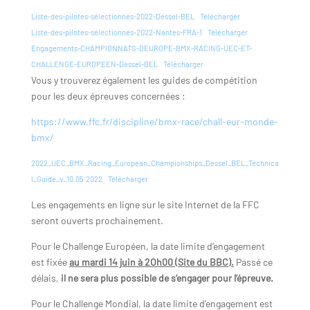
Liste-des-pilotes-sélectionnés-2022-Dessel-BEL
Télécharger
Liste-des-pilotes-sélectionnés-2022-Nantes-FRA-1
Télécharger
Engagements-CHAMPIONNATS-DEUROPE-BMX-RACING-UEC-ET-
CHALLENGE-EUROPEEN-Dessel-BEL
Télécharger
Vous y trouverez également les guides de compétition
pour les deux épreuves concernées :
https://www.ffc.fr/discipline/bmx-race/chall-eur-monde-
bmx/
2022_UEC_BMX_Racing_European_Championships_Dessel_BEL_Technica
l_Guide_v_10.05.2022
Télécharger
Les engagements en ligne sur le site Internet de la FFC
seront ouverts prochainement.
Pour le Challenge Européen, la date limite d’engagement
est fixée
au mardi 14 juin à 2Oh00 (Site du BBC).
Passé ce
délais,
il ne sera plus possible de s’engager pour l’épreuve.
Pour le Challenge Mondial, la date limite d’engagement est