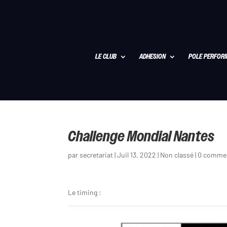
LE CLUB
ADHESION
POLE PERFOR
Challenge Mondial Nantes
par
secretariat
|
Juil 13, 2022
|
Non classé
|
0 commen
Le timing :