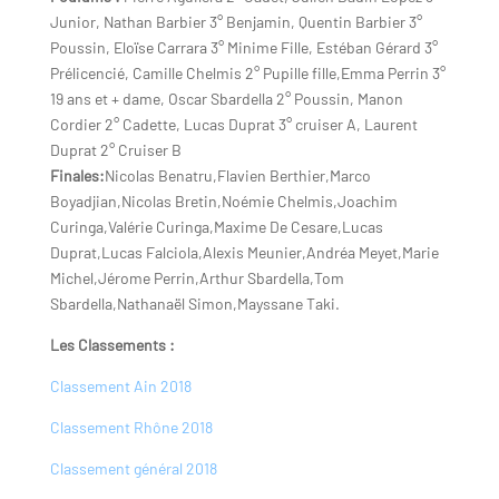
Junior, Nathan Barbier 3° Benjamin, Quentin Barbier 3°
Poussin, Eloïse Carrara 3° Minime Fille, Estéban Gérard 3°
Prélicencié, Camille Chelmis 2° Pupille fille,Emma Perrin 3°
19 ans et + dam
e, Oscar Sbardella 2° Poussin, Manon
Cordier 2° Cadette, Lucas Duprat 3° cruiser A, Laurent
Duprat 2° Cruiser B
Finales:
Nicolas Benatru,Flavien Berthier,Marco
Boyadjian,Nicolas Bretin,Noémie Chelmis,Joachim
Curinga,Valérie Curinga,Maxime De Cesare,Lucas
Duprat,Lucas Falciola,Alexis Meunier,Andréa Meyet,Marie
Michel,Jérome Perrin,Arthur Sbardella,Tom
Sbardella,Nathanaël Simon,Mayssane Taki.
Les Classements :
Classement Ain 2018
Classement Rhône 2018
Classement général 2018