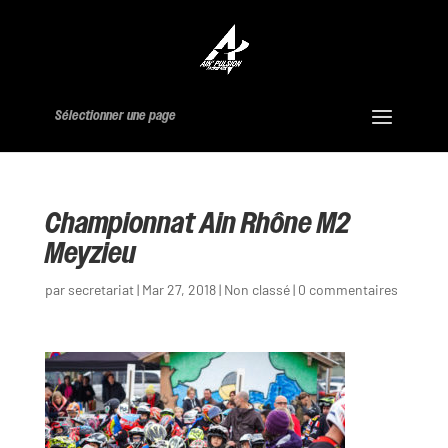
Sélectionner une page
Championnat Ain Rhône M2
Meyzieu
par
secretariat
|
Mar 27, 2018
|
Non classé
|
0 commentaires