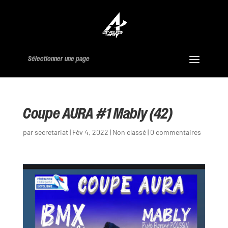
Sélectionner une page
Coupe AURA #1 Mably (42)
par
secretariat
|
Fév 4, 2022
|
Non classé
|
0 commentaires