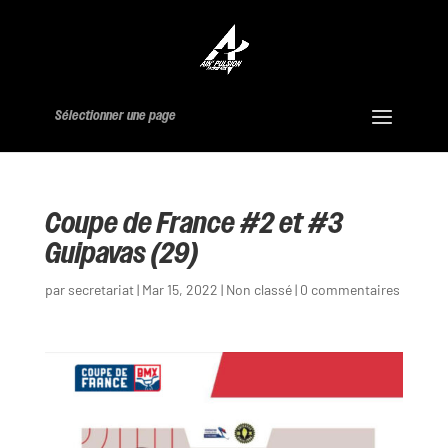
Sélectionner une page
Coupe de France #2 et #3
Guipavas (29)
par
secretariat
|
Mar 15, 2022
|
Non classé
|
0 commentaires