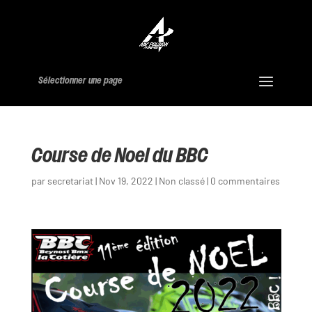
Sélectionner une page
Course de Noel du BBC
par
secretariat
|
Nov 19, 2022
|
Non classé
|
0 commentaires