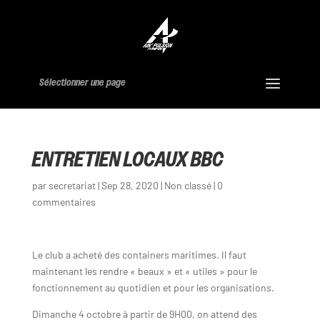
Sélectionner une page
ENTRETIEN LOCAUX BBC
par
secretariat
|
Sep 28, 2020
|
Non classé
|
0
commentaires
Le club a acheté des containers maritimes. Il faut
maintenant les rendre « beaux » et « utiles » pour le
fonctionnement au quotidien et pour les organisations.
Dimanche 4 octobre à partir de 9H00, on attend des