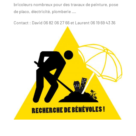
bricoleurs nombreux pour des travaux de peinture, pose
de placo, électricité, plomberie ….
Contact : David 06 82 06 27 66 et Laurent 06 19 69 43 36