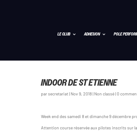
LE CLUB
ADHESION
POLE PERFOR
INDOOR DE ST ETIENNE
par
secretariat
|
Nov 9, 2018
|
Non classé
|
0 comment
Week end des samedi 8 et dimanche 9 décembre proc
Attention course réservée aux pilotes inscrits sur l