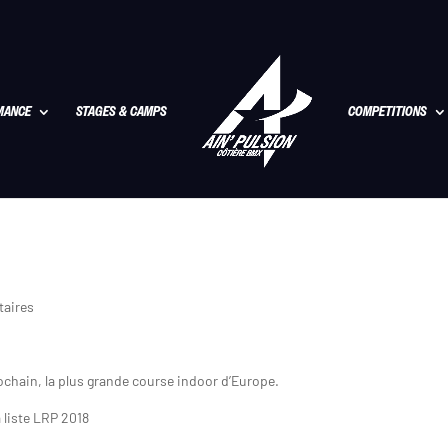
MANCE
STAGES & CAMPS
COMPETITIONS
aires
hain, la plus grande course indoor d’Europe.
a liste LRP 2018