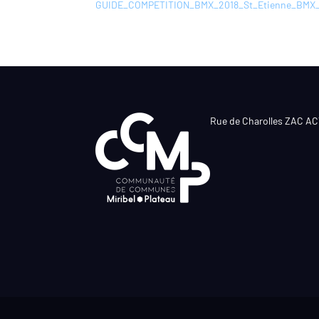
GUIDE_COMPETITION_BMX_2018_St_Etienne_BMX_
Rue de Charolles ZAC A