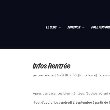
LE CLUB
ADHESION
POLE PERFOR
Infos Rentrée
par
secretariat
|
Août 18, 2022
|
Non classé
|
0 comme
Après des vacances bien méritées, l’équipe revient 
Tout d’abord, Le
vendredi 2 Septembre à partir de 