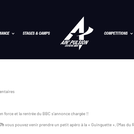
MANCE
STAGES & CAMPS
COMPETITIONS
ntaires
en force et la rentrée du BBC s’annonce chargée !!
17h
vous pouvez venir prendre un petit apéro à la « Guinguette », (Mas du 