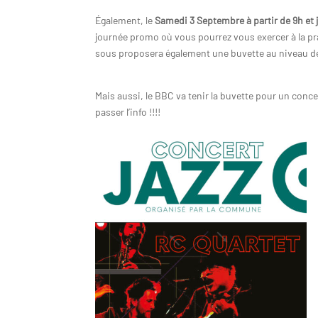
Également, le
Samedi 3 Septembre à partir de 9h et 
journée promo où vous pourrez vous exercer à la pr
sous proposera également une buvette au niveau de
Mais aussi, le BBC va tenir la buvette pour un conce
passer l’info !!!!