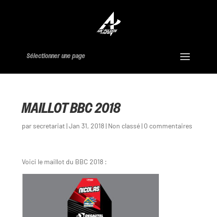
Sélectionner une page
MAILLOT BBC 2018
par
secretariat
|
Jan 31, 2018
|
Non classé
|
0 commentaires
Voici le maillot du BBC 2018 :