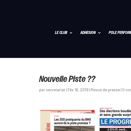
LE CLUB
ADHESION
POLE PERFOR
Nouvelle Piste ??
par
secretariat
|
Fév 16, 2019
|
Revue de presse
|
0 co