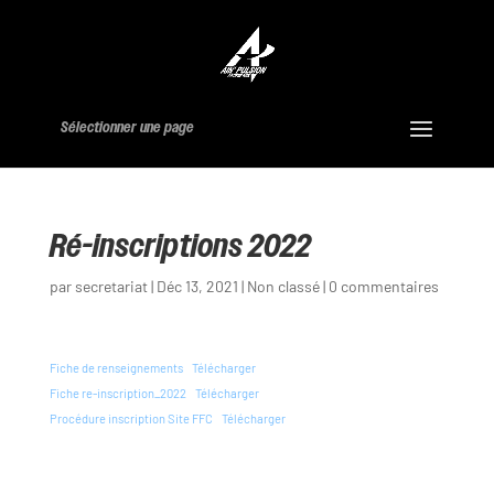
Sélectionner une page
Ré-inscriptions 2022
par
secretariat
|
Déc 13, 2021
|
Non classé
|
0 commentaires
Fiche de renseignements
Télécharger
Fiche re-inscription_2022
Télécharger
Procédure inscription Site FFC
Télécharger