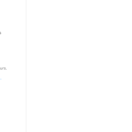
à
urs.
-