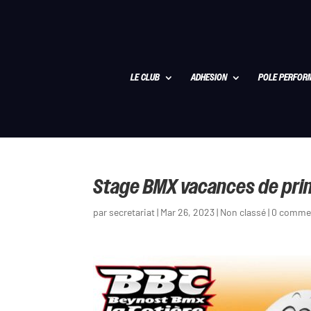
LE CLUB
ADHESION
POLE PERFOR
Stage BMX vacances de print
par
secretariat
|
Mar 26, 2023
|
Non classé
|
0 comme