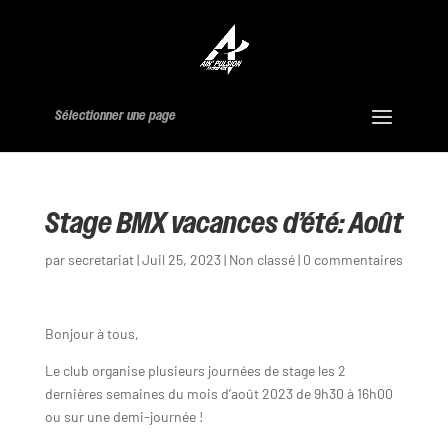
Sélectionner une page
Stage BMX vacances d’été: Août
par
secretariat
|
Juil 25, 2023
|
Non classé
|
0 commentaires
Bonjour à tous,
Le club organise plusieurs journées de stage les 2
dernières semaines du mois d’août 2023 de 9h30 à 16h00
ou sur une demi-journée !