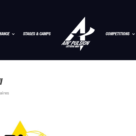
MANCE
STAGES & CAMPS
COMPETITIONS
l
aires