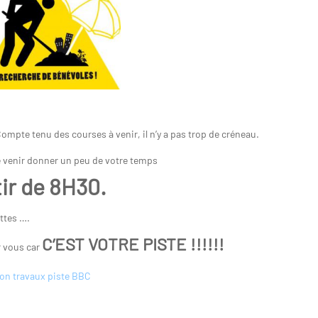
ompte tenu des courses à venir, il n’y a pas trop de créneau.
 venir donner un peu de votre temps
ir de 8H30.
ettes ….
C’EST VOTRE PISTE !!!!!!
r vous car
ion travaux piste BBC