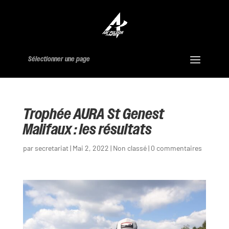
Sélectionner une page
Trophée AURA St Genest
Malifaux : les résultats
par
secretariat
|
Mai 2, 2022
|
Non classé
|
0 commentaires