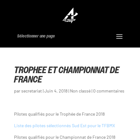
Sélectionner une page
TROPHEE ET CHAMPIONNAT DE
FRANCE
par
secretariat
|
Juin 4, 2018
|
Non classé
|
0 commentaires
Pilotes qualifiés pour le Trophée de France 2018
Liste des pilotes sélectionnés Sud Est pour le TFBMX
Pilotes qualifiés pour le Championnat de France 2018