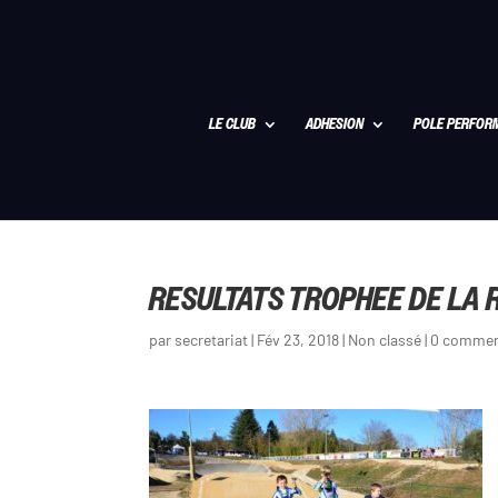
LE CLUB
ADHESION
POLE PERFOR
RESULTATS TROPHEE DE LA 
par
secretariat
|
Fév 23, 2018
|
Non classé
|
0 commen