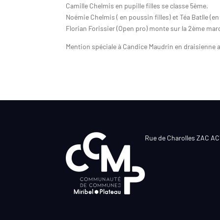
Camille Chelmis en pupille filles se classe 5ème.
Noémie Chelmis ( en poussin filles) et Téa Batlle (en
Florian Forissier (Open pro) monte sur la 2ème mar
Mention spéciale à Candice Maudrin en draisienne a
Rue de Charolles ZAC A