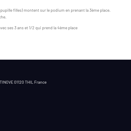
 pupille filles) montent sur le podium en prenant la 3ème place.
che.
vec ses 3 ans et 1/2 qui prend la 4ème place
CTINOVE 01120 THIL France