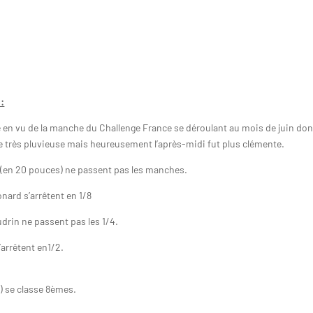
 :
e en vu de la manche du Challenge France se déroulant au
mois de juin do
e très pluvieuse mais heureusement l’après-midi fut plus clémente.
er (en 20 pouces) ne passent pas les manches.
nard s’arrêtent en 1/8
drin ne passent pas les 1/4.
’arrêtent en1/2.
) se classe 8èmes.