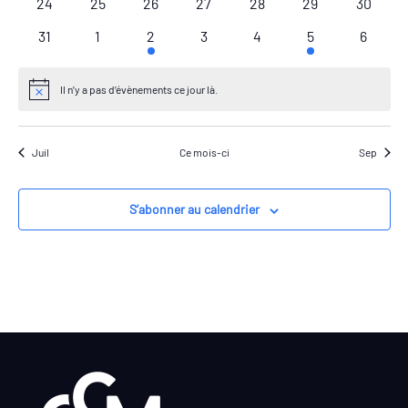
24
25
26
27
28
29
30
31
1
2
3
4
5
6
Il n’y a pas d’évènements ce jour là.
Notice
Juil
Ce mois-ci
Sep
S’abonner au calendrier